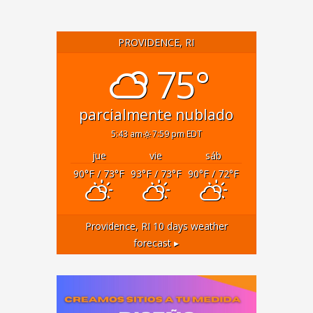
PROVIDENCE, RI
75°
parcialmente nublado
5:43 am
7:59 pm EDT
jue
vie
sáb
90
°F
/ 73
°F
93
°F
/ 73
°F
90
°F
/ 72
°F
Providence, RI
10 days weather
forecast ▸