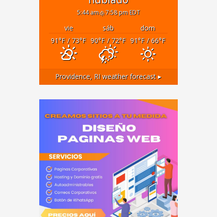
5:44 am
7:58 pm EDT
vie
sáb
dom
91
°F
/ 73
°F
90
°F
/ 72
°F
91
°F
/ 66
°F
Providence, RI
weather forecast ▸