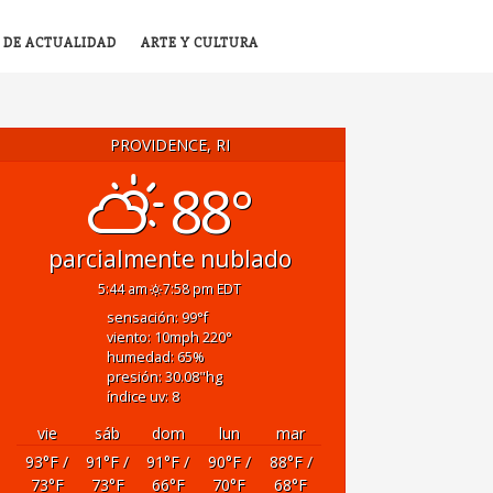
 DE ACTUALIDAD
ARTE Y CULTURA
PROVIDENCE, RI
88°
parcialmente nublado
5:44 am
7:58 pm EDT
sensación: 99
°f
viento: 10
mph
220
°
humedad: 65
%
presión: 30.08
"hg
índice uv: 8
vie
sáb
dom
lun
mar
93
°F
/
91
°F
/
91
°F
/
90
°F
/
88
°F
/
73
°F
73
°F
66
°F
70
°F
68
°F