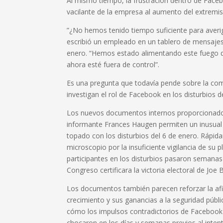
Al mismo tiempo, la frustración dentro de Face
vacilante de la empresa al aumento del extrem
”¿No hemos tenido tiempo suficiente para averigu
escribió un empleado en un tablero de mensajes 
enero. “Hemos estado alimentando este fuego 
ahora esté fuera de control”.
Es una pregunta que todavía pende sobre la com
investigan el rol de Facebook en los disturbios d
Los nuevos documentos internos proporcionado
informante Frances Haugen permiten un inusua
topado con los disturbios del 6 de enero. Rápid
microscopio por la insuficiente vigilancia de su 
participantes en los disturbios pasaron seman
Congreso certificara la victoria electoral de Joe 
Los documentos también parecen reforzar la a
crecimiento y sus ganancias a la seguridad públi
cómo los impulsos contradictorios de Faceboo
chocaron en los días y semanas previos al inten