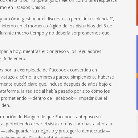
book estalló por lo que algunos vieron como una respuesta
ismo en Estados Unidos.
ar cómo gestionar el discurso sin permitir la violencia?”,
interno en el momento álgido de los disturbios del 6 de
durante mucho tiempo y no debería sorprendernos que
pañía hoy, mientras el Congreso y los reguladores
el 6 de enero.
s por la exempleada de Facebook convertida en
l vistazo a cómo la empresa parece simplemente haberse
amente quedó claro que, incluso después de años bajo el
plataforma, la red social había pasado por alto cómo los
as prometiendo —dentro de Facebook— impedir que el
Biden.
firmación de Haugen de que Facebook antepuso su
ca, permitiendo echar el vistazo más claro hasta ahora a
k —salvaguardar su negocio y proteger la democracia—
to de golpe de Estado del 6 de enero.