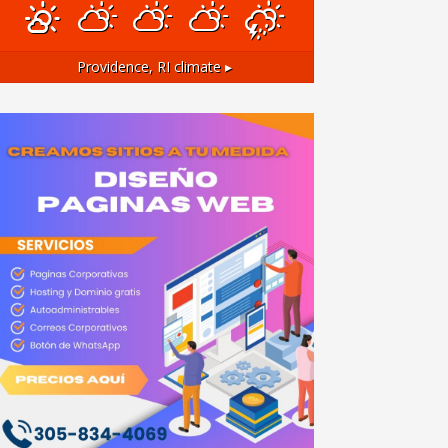
Providence, RI
climate ▸