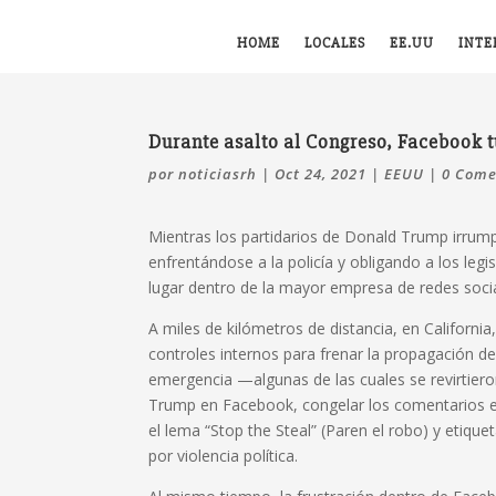
HOME
LOCALES
EE.UU
INTE
Durante asalto al Congreso, Facebook t
por
noticiasrh
|
Oct 24, 2021
|
EEUU
|
0 Come
Mientras los partidarios de Donald Trump irrump
enfrentándose a la policía y obligando a los legi
lugar dentro de la mayor empresa de redes soci
A miles de kilómetros de distancia, en Californi
controles internos para frenar la propagación d
emergencia —algunas de las cuales se revirtier
Trump en Facebook, congelar los comentarios en
el lema “Stop the Steal” (Paren el robo) y etiqu
por violencia política.