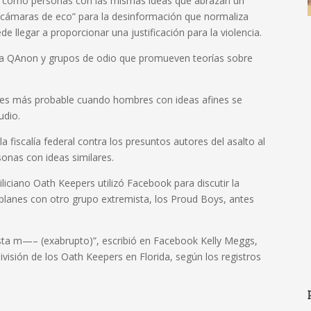
ba cómo personas con las mismas ideas que abrazan un
cámaras de eco” para la desinformación que normaliza
de llegar a proporcionar una justificación para la violencia.
 a QAnon y grupos de odio que promueven teorías sobre
et es más probable cuando hombres con ideas afines se
udio.
fiscalía federal contra los presuntos autores del asalto al
sonas con ideas similares.
iliciano Oath Keepers utilizó Facebook para discutir la
 planes con otro grupo extremista, los Proud Boys, antes
sta m—– (exabrupto)”, escribió en Facebook Kelly Meggs,
división de los Oath Keepers en Florida, según los registros