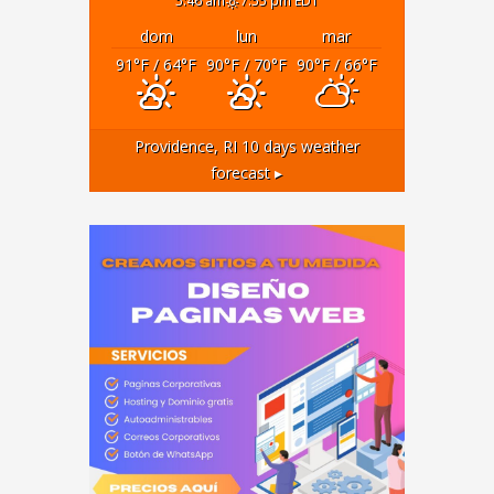
5:46 am
7:55 pm EDT
dom
lun
mar
91
°F
/ 64
°F
90
°F
/ 70
°F
90
°F
/ 66
°F
Providence, RI
10 days weather
forecast ▸