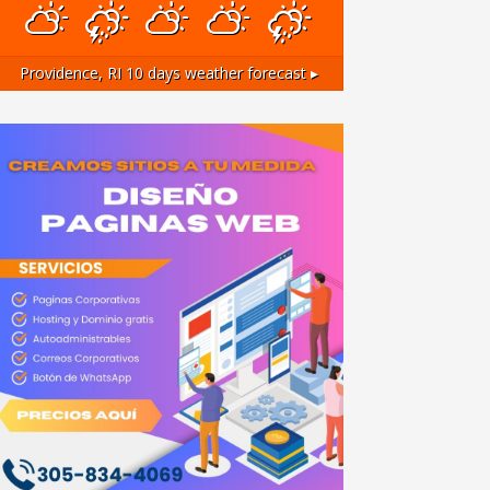
Providence, RI
10 days weather forecast ▸