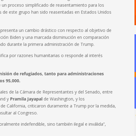
e un proceso simplificado de reasentamiento para los
as de este grupo han sido reasentadas en Estados Unidos
representa un cambio drástico con respecto al objetivo de
ración Biden y una marcada disminución en comparación
jado durante la primera administración de Trump.
ifica por razones humanitarias o responde al interés
misión de refugiados, tanto para administraciones
os 95,000.
iales de la Cámara de Representantes y del Senado, entre
and y
Pramila Jayapal
de Washington, y los
de California, criticaron duramente a Trump por la medida,
nsultar al Congreso.
ralmente indefendible, sino también ilegal e inválida”,