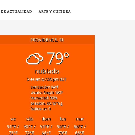
 DE ACTUALIDAD
ARTE Y CULTURA
PROVIDENCE, RI
79°
nublado
5:44 am
7:58 pm EDT
sensación: 84
°f
viento: 5
mph
190
°
humedad: 90
%
presión: 30.12
"hg
índice uv: 0
vie
sáb
dom
lun
mar
91
°F
/
90
°F
/
91
°F
/
90
°F
/
86
°F
/
73
°F
72
°F
66
°F
70
°F
66
°F