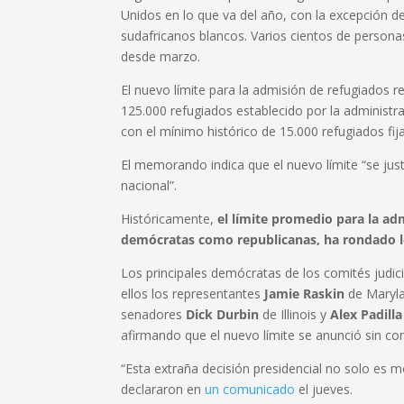
Unidos en lo que va del año, con la excepción d
sudafricanos blancos. Varios cientos de person
desde marzo.
El nuevo límite para la admisión de refugiados 
125.000 refugiados establecido por la administ
con el mínimo histórico de 15.000 refugiados fi
El memorando indica que el nuevo límite “se just
nacional”.
Históricamente,
el límite promedio para la ad
demócratas como republicanas, ha rondado l
Los principales demócratas de los comités judic
ellos los representantes
Jamie Raskin
de Maryl
senadores
Dick Durbin
de Illinois y
Alex Padilla
afirmando que el nuevo límite se anunció sin co
“Esta extraña decisión presidencial no solo es mo
declararon en
un comunicado
el jueves.