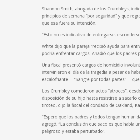
Shannon Smith, abogada de los Crumbleys, indicó 
principios de semana “por seguridad” y que regr
que esa fuera su intención.
“Esto no es indicativo de entregarse, esconderse 
White dijo que la pareja “recibió ayuda para ent
podría enfrentar cargos. Añadió que los padres
Una fiscal presentó cargos de homicidio involun
intervinieron el día de la tragedia a pesar de h
escalofriante —“Sangre por todas partes”— que s
Los Crumbley cometieron actos “atroces”, desd
disposición de su hijo hasta resistirse a sacarl
tiroteo, dijo la fiscal del condado de Oakland, 
“Espero que los padres y todos tengan humanida
agregó. “La conclusión que saco es que había un
peligroso y estaba perturbado”.