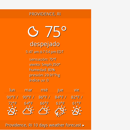
PROVIDENCE, RI
75°
despejado
5:47 am
7:54 pm EDT
sensación: 75
°f
viento: 5
mph
250
°
humedad: 83
%
presión: 29.91
"hg
índice uv: 0
lun
mar
mié
jue
vie
90
°F
/
90
°F
/
86
°F
/
84
°F
/
82
°F
/
72
°F
64
°F
66
°F
63
°F
61
°F
Providence, RI
10 days weather forecast ▸