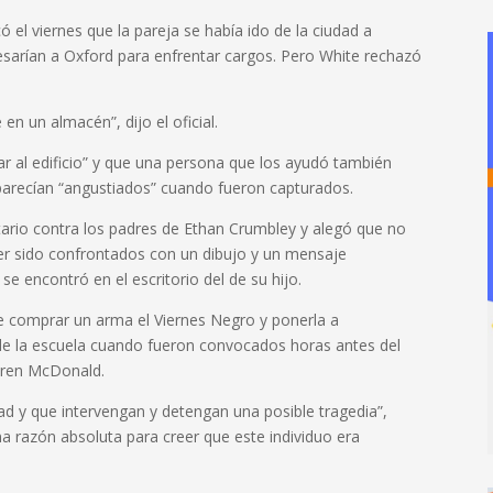
el viernes que la pareja se había ido de la ciudad a
esarían a Oxford para enfrentar cargos. Pero White rechazó
en un almacén”, dijo el oficial.
rar al edificio” y que una persona que los ayudó también
 parecían “angustiados” cuando fueron capturados.
tario contra los padres de Ethan Crumbley y alegó que no
aber sido confrontados con un dibujo y un mensaje
e encontró en el escritorio del de su hijo.
e comprar un arma el Viernes Negro y ponerla a
o de la escuela cuando fueron convocados horas antes del
Karen McDonald.
d y que intervengan y detengan una posible tragedia”,
a razón absoluta para creer que este individuo era