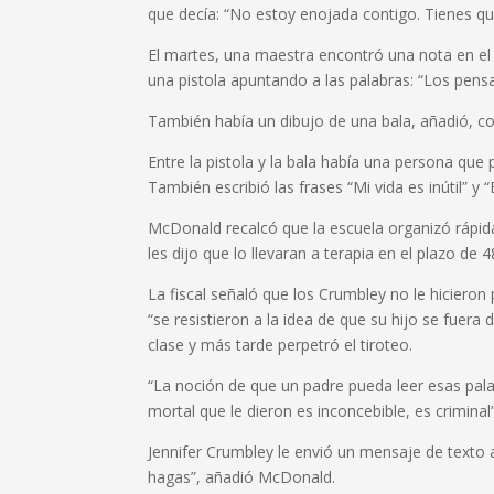
que decía: “No estoy enojada contigo. Tienes que
El martes, una maestra encontró una nota en el e
una pistola apuntando a las palabras: “Los pen
También había un dibujo de una bala, añadió, con
Entre la pistola y la bala había una persona que
También escribió las frases “Mi vida es inútil” y 
McDonald recalcó que la escuela organizó rápid
les dijo que lo llevaran a terapia en el plazo de 
La fiscal señaló que los Crumbley no le hicieron
“se resistieron a la idea de que su hijo se fuer
clase y más tarde perpetró el tiroteo.
“La noción de que un padre pueda leer esas pal
mortal que le dieron es inconcebible, es criminal”,
Jennifer Crumbley le envió un mensaje de texto a
hagas”, añadió McDonald.