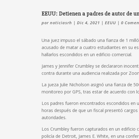
EEUU: Detienen a padres de autor de u
por
noticiasrh
|
Dic 4, 2021
|
EEUU
|
0 Comen
Una juez impuso el sábado una fianza de 1 milló
acusado de matar a cuatro estudiantes en su esc
hallarlos escondidos en un edificio comercial.
James y Jennifer Crumbley se declararon inocent
contra durante una audiencia realizada por Zoo
La jueza Julie Nicholson asignó una fianza de 5
monitoreo por GPS, tras estar de acuerdo con lo
Los padres fueron encontrados escondidos en un
horas después de que un fiscal presentó cargos d
autoridades.
Los Crumbley fueron capturados en un edificio co
policía de Detroit, James E. White, en una confe