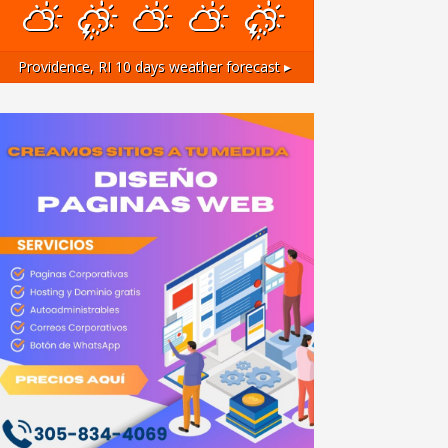
Providence, RI
10 days weather forecast ▸