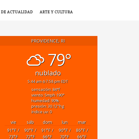
 DE ACTUALIDAD
ARTE Y CULTURA
PROVIDENCE, RI
79°
nublado
5:44 am
7:58 pm EDT
sensación: 84
°f
viento: 5
mph
190
°
humedad: 90
%
presión: 30.12
"hg
índice uv: 0
vie
sáb
dom
lun
mar
91
°F
/
90
°F
/
91
°F
/
90
°F
/
86
°F
/
73
°F
72
°F
66
°F
70
°F
66
°F