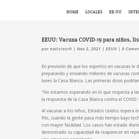
HOME
LOCALES
EE.UU
INTE
EEUU: Vacuna COVID-19 para niños, list
por
noticiasrh
|
Nov 2, 2021
|
EEUU
|
0 Comen
En previsión de que los expertos en vacunas le d
preparando y enviando millones de vacunas cont
lunes la Casa Blanca. Las primeras dosis podría
“No estamos esperando en lo que respecta a las o
la respuesta de la Casa Blanca contra el COVID-
Al vacunar a los niños, Estados Unidos espera e
frío, cuando la gente pasa más tiempo bajo tec
con mayor facilidad. Los casos han estado dism
demostrado su capacidad de reaparecer en repe