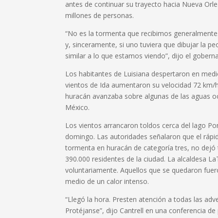
antes de continuar su trayecto hacia Nueva Orl
millones de personas.
“No es la tormenta que recibimos generalment
y, sinceramente, si uno tuviera que dibujar la pe
similar a lo que estamos viendo”, dijo el gober
Los habitantes de Luisiana despertaron en me
vientos de Ida aumentaron su velocidad 72 km/h
huracán avanzaba sobre algunas de las aguas oc
México.
Los vientos arrancaron toldos cerca del lago Po
domingo. Las autoridades señalaron que el rápido
tormenta en huracán de categoría tres, no dejó 
390.000 residentes de la ciudad. La alcaldesa LaT
voluntariamente. Aquellos que se quedaron fue
medio de un calor intenso.
“Llegó la hora. Presten atención a todas las adv
Protéjanse”, dijo Cantrell en una conferencia de