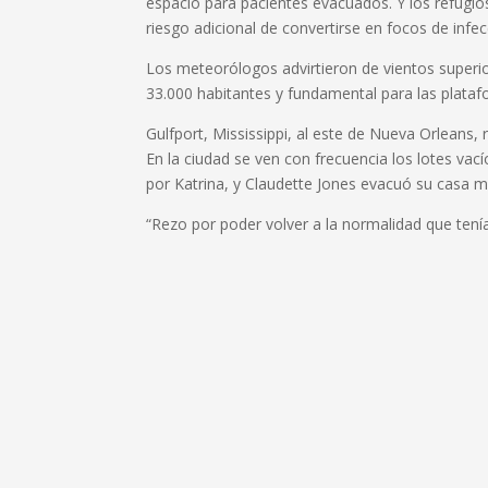
espacio para pacientes evacuados. Y los refugi
riesgo adicional de convertirse en focos de infec
Los meteorólogos advirtieron de vientos super
33.000 habitantes y fundamental para las plataf
Gulfport, Mississippi, al este de Nueva Orleans, 
En la ciudad se ven con frecuencia los lotes vac
por Katrina, y Claudette Jones evacuó su casa 
“Rezo por poder volver a la normalidad que tenía”