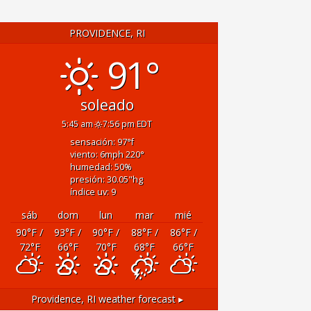
PROVIDENCE, RI
91°
soleado
5:45 am
7:56 pm EDT
sensación: 97
°f
viento: 6
mph
220
°
humedad: 50
%
presión: 30.05
"hg
índice uv: 9
sáb
dom
lun
mar
mié
90
°F
/
93
°F
/
90
°F
/
88
°F
/
86
°F
/
72
°F
66
°F
70
°F
68
°F
66
°F
Providence, RI
weather forecast ▸