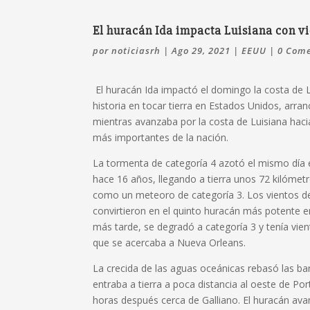
El huracán Ida impacta Luisiana con vi
por
noticiasrh
|
Ago 29, 2021
|
EEUU
|
0 Come
El huracán Ida impactó el domingo la costa de
historia en tocar tierra en Estados Unidos, arranc
mientras avanzaba por la costa de Luisiana haci
más importantes de la nación.
La tormenta de categoría 4 azotó el mismo día e
hace 16 años, llegando a tierra unos 72 kilómetr
como un meteoro de categoría 3. Los vientos de 
convirtieron en el quinto huracán más potente en
más tarde, se degradó a categoría 3 y tenía v
que se acercaba a Nueva Orleans.
La crecida de las aguas oceánicas rebasó las b
entraba a tierra a poca distancia al oeste de Po
horas después cerca de Galliano. El huracán ava