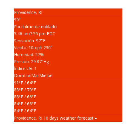
Providence, RI
90°
Parcialmente nublado
5:46 am
7:55 pm EDT
Sensación: 97
°F
Viento: 10
mph
230
°
Humedad: 57
%
Presión: 29.87
"Hg
Índice UV: 1
Dom
Lun
Mar
Mié
Jue
91
°F
/ 64
°F
88
°F
/ 70
°F
88
°F
/ 66
°F
84
°F
/ 66
°F
84
°F
/ 64
°F
Providence, RI
10 days weather forecast ▸