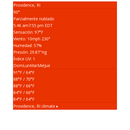
Providence, RI
90°
Parcialmente nublado
5:46 am
7:55 pm EDT
Sensación: 97
°F
Viento: 10
mph
230
°
Humedad: 57
%
Presión: 29.87
"Hg
Índice UV: 1
Dom
Lun
Mar
Mié
Jue
91
°F
/ 64
°F
88
°F
/ 70
°F
88
°F
/ 66
°F
84
°F
/ 66
°F
84
°F
/ 64
°F
Providence, RI
climate ▸