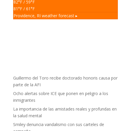
82
°F
/ 59
°F
81
°F
/ 61
°F
Providence, RI
weather forecast ▸
Guillermo del Toro recibe doctorado honoris causa por
parte de la AFI
Ocho alertas sobre ICE que ponen en peligro a los
inmigrantes
La importancia de las amistades reales y profundas en
la salud mental
Smiley denuncia vandalismo con sus carteles de