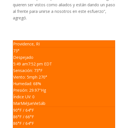
quieren ser vistos como aliados y están dando un paso
al frente para unirse a nosotros en este esfuerzo”,
agregó.
Providence, RI
73°
Despejado
5:49 am
7:52 pm EDT
Sensación: 73
°F
Viento: 5
mph
270
°
Humedad: 68
%
Presión: 29.97
"Hg
Índice UV: 0
Mar
Mié
Jue
Vie
Sáb
90
°F
/ 64
°F
86
°F
/ 66
°F
86
°F
/ 64
°F