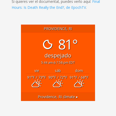
Si quieres ver el documental, puedes verlo aquí:
Final
Hours: Is Death Really the End?, de EpochTV
.
PROVIDENCE, RI
81°
despejado
5:44 am
7:58 pm EDT
vie
sáb
dom
91
°F
/ 73
°F
90
°F
/ 72
°F
91
°F
/ 68
°F
Providence, RI
climate ▸