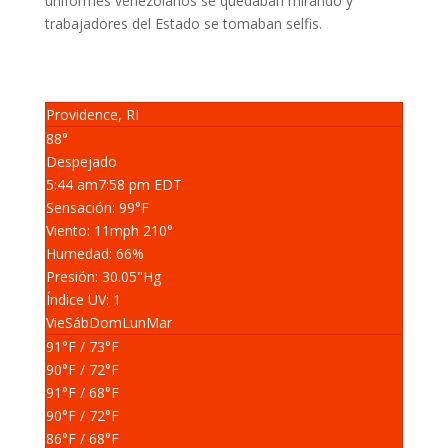
uniformes venezolanos se quedaban mirando y
trabajadores del Estado se tomaban selfis.
Providence, RI
88°
Despejado
5:44 am
7:58 pm EDT
Sensación: 99
°F
Viento: 11
mph
210
°
Humedad: 66
%
Presión: 30.05
"Hg
Índice UV: 1
Vie
Sáb
Dom
Lun
Mar
91
°F
/ 73
°F
90
°F
/ 72
°F
91
°F
/ 68
°F
90
°F
/ 72
°F
86
°F
/ 68
°F