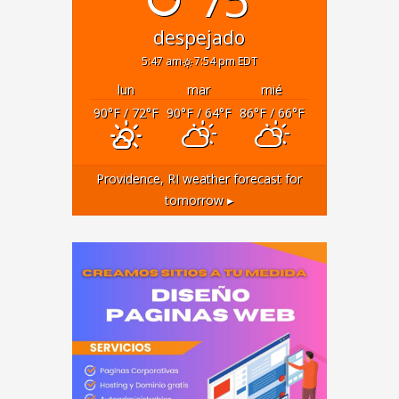
despejado
5:47 am
7:54 pm EDT
lun
mar
mié
90
°F
/ 72
°F
90
°F
/ 64
°F
86
°F
/ 66
°F
Providence, RI
weather forecast for
tomorrow ▸