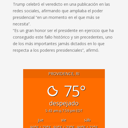
Trump celebró el veredicto en una publicación en las
redes sociales, afirmando que ampliaba el poder
presidencial “en un momento en el que más se
necesita”.
“Es un gran honor ser el presidente en ejercicio que ha
conseguido este fallo histórico y sin precedentes, uno
de los más importantes jamás dictados en lo que
respecta a los poderes presidenciales”, afirmó.
PROVIDENCE, RI
75°
despejado
5:43 am
7:59 pm EDT
jue
vie
sáb
90
°F
/ 73
°F
93
°F
/ 73
°F
90
°F
/ 72
°F