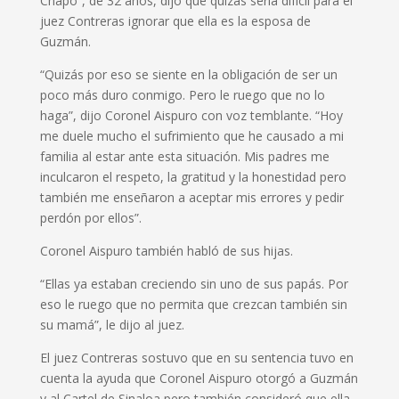
Chapo”, de 32 años, dijo que quizás sería difícil para el
juez Contreras ignorar que ella es la esposa de
Guzmán.
“Quizás por eso se siente en la obligación de ser un
poco más duro conmigo. Pero le ruego que no lo
haga”, dijo Coronel Aispuro con voz temblante. “Hoy
me duele mucho el sufrimiento que he causado a mi
familia al estar ante esta situación. Mis padres me
inculcaron el respeto, la gratitud y la honestidad pero
también me enseñaron a aceptar mis errores y pedir
perdón por ellos”.
Coronel Aispuro también habló de sus hijas.
“Ellas ya estaban creciendo sin uno de sus papás. Por
eso le ruego que no permita que crezcan también sin
su mamá”, le dijo al juez.
El juez Contreras sostuvo que en su sentencia tuvo en
cuenta la ayuda que Coronel Aispuro otorgó a Guzmán
y al Cartel de Sinaloa pero también consideró que ella