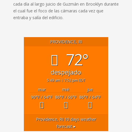
cada día al largo juicio de Guzmán en Brooklyn durante
el cual fue el foco de las cámaras cada vez que
entraba y salía del edificio.
PROVIDENCE, RI
72°
despejado
5:49 am
7:52 pm EDT
mar
mié
jue
90
°F
/ 64
°F
86
°F
/ 66
°F
86
°F
/ 64
°F
Providence, RI
10 days weather
forecast ▸