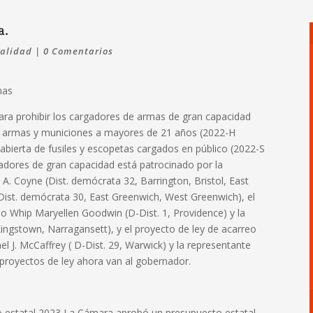
a.
alidad
|
0 Comentarios
mas
ra prohibir los cargadores de armas de gran capacidad
de armas y municiones a mayores de 21 años (2022-H
abierta de fusiles y escopetas cargados en público (2022-S
adores de gran capacidad está patrocinado por la
 A. Coyne (Dist. demócrata 32, Barrington, Bristol, East
(Dist. demócrata 30, East Greenwich, West Greenwich), el
o Whip Maryellen Goodwin (D-Dist. 1, Providence) y la
ingstown, Narragansett), y el proyecto de ley de acarreo
el J. McCaffrey ( D-Dist. 29, Warwick) y la representante
 proyectos de ley ahora van al gobernador.
 estatal 2023 La Cámara aprobó un presupuesto estatal