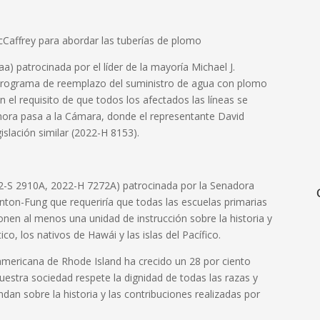
McCaffrey para abordar las tuberías de plomo
) patrocinada por el líder de la mayoría Michael J.
 programa de reemplazo del suministro de agua con plomo
on el requisito de que todos los afectados las líneas se
hora pasa a la Cámara, donde el representante David
islación similar (2022-H 8153).
22-S 2910A, 2022-H 7272A) patrocinada por la Senadora
ton-Fung que requeriría que todas las escuelas primarias
onen al menos una unidad de instrucción sobre la historia y
co, los nativos de Hawái y las islas del Pacífico.
americana de Rhode Island ha crecido un 28 por ciento
uestra sociedad respete la dignidad de todas las razas y
an sobre la historia y las contribuciones realizadas por
.