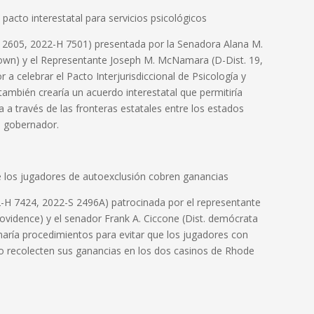
pacto interestatal para servicios psicológicos
S 2605, 2022-H 7501) presentada por la Senadora Alana M.
town) y el Representante Joseph M. McNamara (D-Dist. 19,
a celebrar el Pacto Interjurisdiccional de Psicología y
 también crearía un acuerdo interestatal que permitiría
da a través de las fronteras estatales entre los estados
l gobernador.
 los jugadores de autoexclusión cobren ganancias
2-H 7424, 2022-S 2496A) patrocinada por el representante
rovidence) y el senador Frank A. Ciccone (Dist. demócrata
naría procedimientos para evitar que los jugadores con
do recolecten sus ganancias en los dos casinos de Rhode