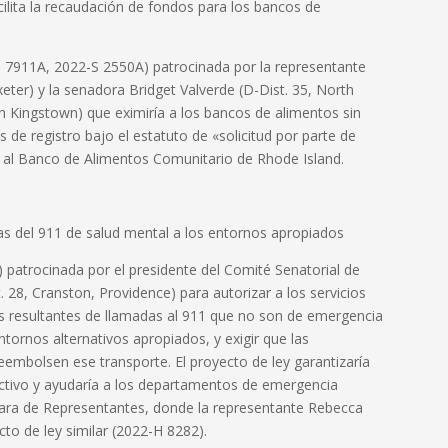
ilita la recaudación de fondos para los bancos de
 7911A, 2022-S 2550A) patrocinada por la representante
xeter) y la senadora Bridget Valverde (D-Dist. 35, North
h Kingstown) que eximiría a los bancos de alimentos sin
os de registro bajo el estatuto de «solicitud por parte de
ía al Banco de Alimentos Comunitario de Rhode Island.
as del 911 de salud mental a los entornos apropiados
 patrocinada por el presidente del Comité Senatorial de
. 28, Cranston, Providence) para autorizar a los servicios
s resultantes de llamadas al 911 que no son de emergencia
tornos alternativos apropiados, y exigir que las
embolsen ese transporte. El proyecto de ley garantizaría
ctivo y ayudaría a los departamentos de emergencia
mara de Representantes, donde la representante Rebecca
cto de ley similar (2022-H 8282).