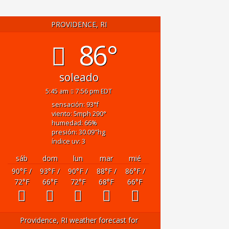
PROVIDENCE, RI
86°
soleado
5:45 am
7:56 pm EDT
sensación: 93
°f
viento: 5
mph
290
°
humedad: 66
%
presión: 30.09
"hg
índice uv: 3
sáb
dom
lun
mar
mié
90
°F
/
93
°F
/
90
°F
/
88
°F
/
86
°F
/
72
°F
66
°F
72
°F
68
°F
66
°F
Providence, RI
weather forecast for