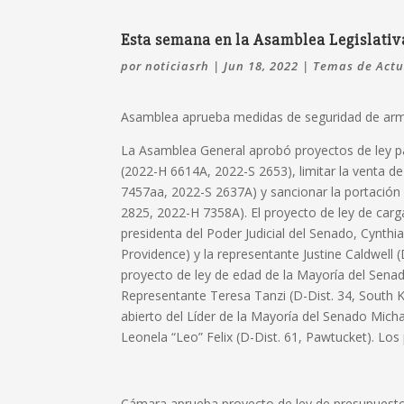
Esta semana en la Asamblea Legislativ
por
noticiasrh
|
Jun 18, 2022
|
Temas de Actu
Asamblea aprueba medidas de seguridad de ar
La Asamblea General aprobó proyectos de ley pa
(2022-H 6614A, 2022-S 2653), limitar la venta 
7457aa, 2022-S 2637A) y sancionar la portación 
2825, 2022-H 7358A). El proyecto de ley de carg
presidenta del Poder Judicial del Senado, Cynthia
Providence) y la representante Justine Caldwell 
proyecto de ley de edad de la Mayoría del Senad
Representante Teresa Tanzi (D-Dist. 34, South K
abierto del Líder de la Mayoría del Senado Micha
Leonela “Leo” Felix (D-Dist. 61, Pawtucket). Los
Cámara aprueba proyecto de ley de presupuesto