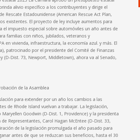
inda alivio específico a los contribuyentes y dirige el
y de Rescate Estadounidense (American Rescue Act Plan,
s existentes. El proyecto de ley incluye aumentos para
na el impuesto especial sobre automóviles un año antes de
a familias con niños, jubilados, veteranos y
 en vivienda, infraestructura, la economía azul. y más. El
), patrocinado por el presidente del Comité de Finanzas
y (D-Dist. 73, Newport, Middletown), ahora va al Senado,
robación de la Asamblea
slación para extender por un año los cambios a las
es de Rhode Island vuelvan a trabajar. La legislación,
o Maryellen Goodwin (D-Dist. 1, Providence) y la presidenta
de Representantes, Carol Hagan McEntee (D-Dist. 33,
iración de la legislación promulgada el año pasado para
anar antes de que se reduzcan sus beneficios, hasta el 30