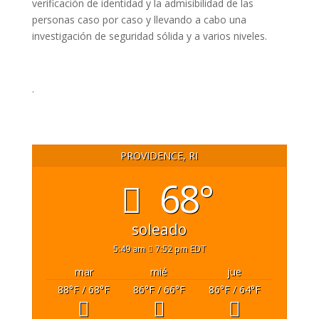
verificación de identidad y la admisibilidad de las
personas caso por caso y llevando a cabo una
investigación de seguridad sólida y a varios niveles.
.
PROVIDENCE, RI
68°
soleado
5:49 am
7:52 pm EDT
mar
mié
jue
88
°F
/ 68
°F
86
°F
/ 66
°F
86
°F
/ 64
°F