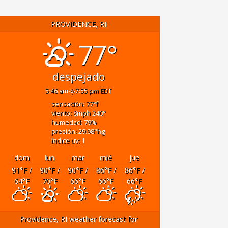
PROVIDENCE, RI
77°
despejado
5:46 am
7:55 pm EDT
sensación: 77
°f
viento: 8
mph
240
°
humedad: 79
%
presión: 29.98
"hg
índice uv: 1
dom
lun
mar
mié
jue
91
°F
/
90
°F
/
90
°F
/
86
°F
/
86
°F
/
64
°F
70
°F
66
°F
66
°F
66
°F
Providence, RI
weather forecast for