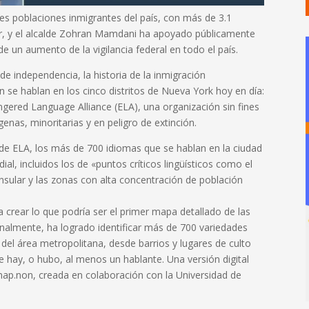
es poblaciones inmigrantes del país, con más de 3.1
ar, y el alcalde Zohran Mamdani ha apoyado públicamente
e un aumento de la vigilancia federal en todo el país.
independencia, la historia de la inmigración
 se hablan en los cinco distritos de Nueva York hoy en día:
gered Language Alliance (ELA), una organización sin fines
enas, minoritarias y en peligro de extinción.
r de ELA, los más de 700 idiomas que se hablan en la ciudad
al, incluidos los de «puntos críticos lingüísticos como el
 insular y las zonas con alta concentración de población
crear lo que podría ser el primer mapa detallado de las
Finalmente, ha logrado identificar más de 700 variedades
del área metropolitana, desde barrios y lugares de culto
 hay, o hubo, al menos un hablante. Una versión digital
emap.non, creada en colaboración con la Universidad de