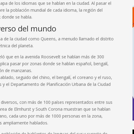
apa de los idiomas que se hablan en la ciudad. Al pasar el
re la población mundial de cada idioma, la región del
 donde se habla.
iverso del mundo
stica de la ciudad como Queens, a menudo llamado el distrito
tnica del planeta.
eló que en la avenida Roosevelt se hablan más de 300
mplica pasar por zonas donde se hablan español, bengalí,
tión de manzanas.
ablado, seguido del chino, el bengalí, el coreano y el ruso,
s y el Departamento de Planificación Urbana de la Ciudad
 diversos, con más de 100 países representados entre sus
 área de Elmhurst y South Corona muestran que se hablan
betano, cada uno por más de 1000 personas en la zona,
mas ampliamente hablados.
población de hablantes de lenguas del sur y sureste de