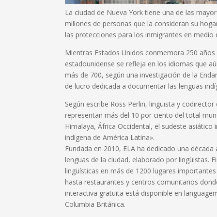
La ciudad de Nueva York tiene una de las mayor
millones de personas que la consideran su hog
las protecciones para los inmigrantes en medio d
Mientras Estados Unidos conmemora 250 años de 
estadounidense se refleja en los idiomas que aún
más de 700, según una investigación de la Endan
de lucro dedicada a documentar las lenguas indíg
Según escribe Ross Perlin, lingüista y codirecto
representan más del 10 por ciento del total mundi
Himalaya, África Occidental, el sudeste asiático
indígena de América Latina».
Fundada en 2010, ELA ha dedicado una década a 
lenguas de la ciudad, elaborado por lingüistas. 
lingüísticas en más de 1200 lugares importantes 
hasta restaurantes y centros comunitarios donde
interactiva gratuita está disponible en languag
Columbia Británica.