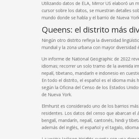
Utilizando datos de ELA, Mirror US elaboró un m
cursor sobre los datos, se muestran detalles sob
mundo donde se habla y el barrio de Nueva York
Queens: el distrito más d
Ningún otro distrito refleja la diversidad lingüí
mundial y la zona urbana con mayor diversidad é
Un informe de National Geographic de 2022 rev
idiomas; recorrer un solo tramo de la avenida i
nepalí, tibetano, mandarín e indonesio en cues
En todo el distrito, el español es el idioma más h
según la Oficina del Censo de los Estados Unido
de Nueva York.
Elmhurst es considerado uno de los barrios más
residentes. Los datos del censo que abarcan el
bengalí, mandarín, nepalí, cantonés, hindi y ti
además del inglés, el español y el tagalo, idio
La vecina Jackson Heights cuenta con una densa 