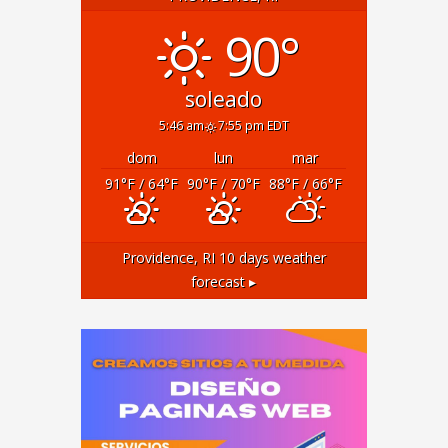
90°
soleado
5:46 am
7:55 pm EDT
dom
lun
mar
91
°F
/ 64
°F
90
°F
/ 70
°F
88
°F
/ 66
°F
Providence, RI
10 days weather
forecast ▸