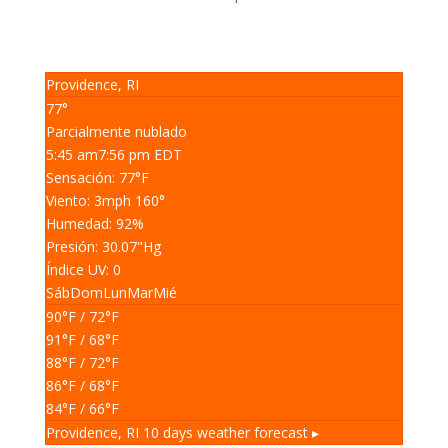
Providence, RI
77°
Parcialmente nublado
5:45 am
7:56 pm EDT
Sensación: 77
°F
Viento: 3
mph
160
°
Humedad: 92
%
Presión: 30.07
"Hg
Índice UV: 0
Sáb
Dom
Lun
Mar
Mié
90
°F
/ 72
°F
91
°F
/ 68
°F
88
°F
/ 72
°F
86
°F
/ 68
°F
84
°F
/ 66
°F
Providence, RI
10 days weather forecast ▸