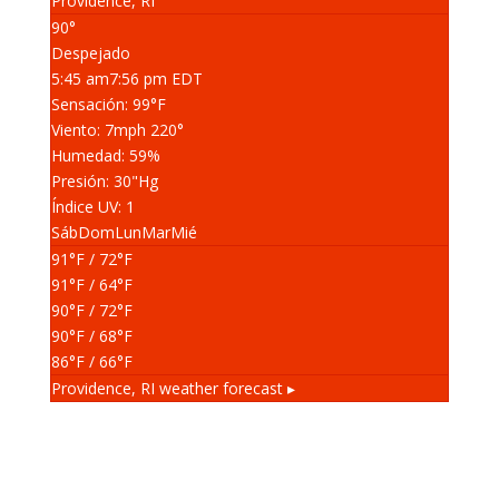
Providence, RI
90°
Despejado
5:45 am
7:56 pm EDT
Sensación: 99
°F
Viento: 7
mph
220
°
Humedad: 59
%
Presión: 30
"Hg
Índice UV: 1
Sáb
Dom
Lun
Mar
Mié
91
°F
/ 72
°F
91
°F
/ 64
°F
90
°F
/ 72
°F
90
°F
/ 68
°F
86
°F
/ 66
°F
Providence, RI
weather forecast ▸