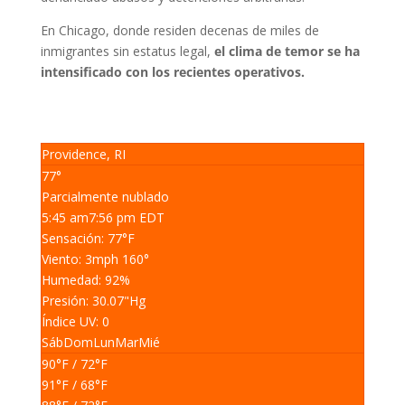
En Chicago, donde residen decenas de miles de
inmigrantes sin estatus legal,
el clima de temor se ha
intensificado con los recientes operativos.
Providence, RI
77°
Parcialmente nublado
5:45 am
7:56 pm EDT
Sensación: 77
°F
Viento: 3
mph
160
°
Humedad: 92
%
Presión: 30.07
"Hg
Índice UV: 0
Sáb
Dom
Lun
Mar
Mié
90
°F
/ 72
°F
91
°F
/ 68
°F