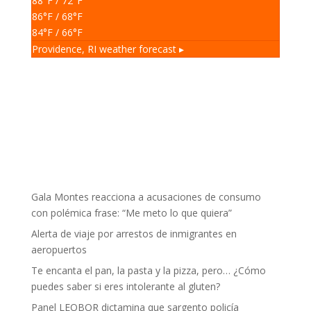
88
°F
/ 72
°F
86
°F
/ 68
°F
84
°F
/ 66
°F
Providence, RI
weather forecast ▸
Gala Montes reacciona a acusaciones de consumo
con polémica frase: “Me meto lo que quiera”
Alerta de viaje por arrestos de inmigrantes en
aeropuertos
Te encanta el pan, la pasta y la pizza, pero… ¿Cómo
puedes saber si eres intolerante al gluten?
Panel LEOBOR dictamina que sargento policía