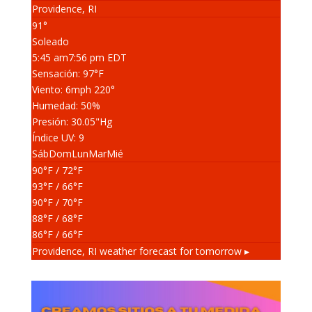
Providence, RI
91°
Soleado
5:45 am
7:56 pm EDT
Sensación: 97
°F
Viento: 6
mph
220
°
Humedad: 50
%
Presión: 30.05
"Hg
Índice UV: 9
Sáb
Dom
Lun
Mar
Mié
90
°F
/ 72
°F
93
°F
/ 66
°F
90
°F
/ 70
°F
88
°F
/ 68
°F
86
°F
/ 66
°F
Providence, RI
weather forecast for tomorrow ▸