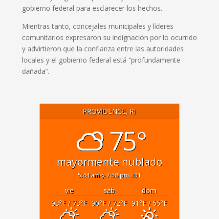
gobierno federal para esclarecer los hechos.
Mientras tanto, concejales municipales y líderes
comunitarios expresaron su indignación por lo ocurrido
y advirtieron que la confianza entre las autoridades
locales y el gobierno federal está “profundamente
dañada”.
PROVIDENCE, RI
75°
mayormente nublado
5:44 am
7:58 pm EDT
vie
sáb
dom
93
°F
/ 73
°F
90
°F
/ 72
°F
91
°F
/ 66
°F