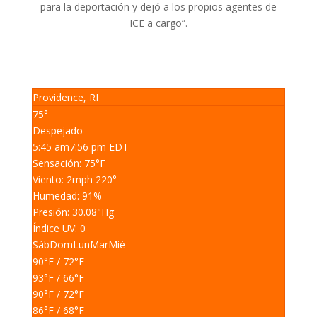
para la deportación y dejó a los propios agentes de
ICE a cargo”.
Providence, RI
75°
Despejado
5:45 am
7:56 pm EDT
Sensación: 75
°F
Viento: 2
mph
220
°
Humedad: 91
%
Presión: 30.08
"Hg
Índice UV: 0
Sáb
Dom
Lun
Mar
Mié
90
°F
/ 72
°F
93
°F
/ 66
°F
90
°F
/ 72
°F
86
°F
/ 68
°F