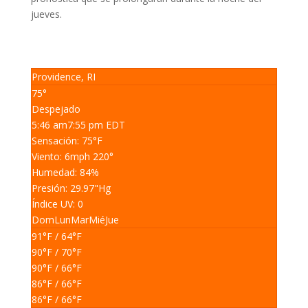
jueves.
Providence, RI
75°
Despejado
5:46 am
7:55 pm EDT
Sensación: 75
°F
Viento: 6
mph
220
°
Humedad: 84
%
Presión: 29.97
"Hg
Índice UV: 0
Dom
Lun
Mar
Mié
Jue
91
°F
/ 64
°F
90
°F
/ 70
°F
90
°F
/ 66
°F
86
°F
/ 66
°F
86
°F
/ 66
°F