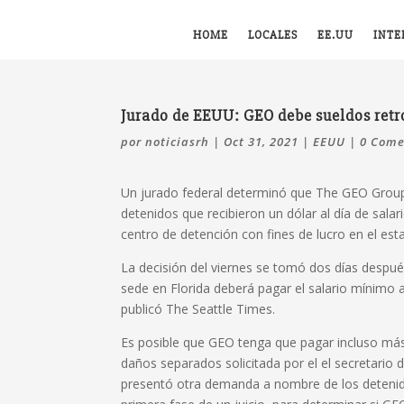
HOME
LOCALES
EE.UU
INTE
Jurado de EEUU: GEO debe sueldos retr
por
noticiasrh
|
Oct 31, 2021
|
EEUU
|
0 Come
Un jurado federal determinó que The GEO Group 
detenidos que recibieron un dólar al día de salar
centro de detención con fines de lucro en el es
La decisión del viernes se tomó dos días despu
sede en Florida deberá pagar el salario mínimo a
publicó The Seattle Times.
Es posible que GEO tenga que pagar incluso má
daños separados solicitada por el el secretario
presentó otra demanda a nombre de los deteni