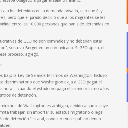
O estaba obligado a pagar el salario mínimo.
a a los detenidos en la demanda privada, dijo que él y
es, pero que el jurado decidió que a los migrantes se les
vidida entre las 10.000 personas que han sido detenidas en
lucrativas de GEO no son criminales y no deberían estar
ción”, sostuvo Berger en un comunicado. Si GEO apela, el
a ese proceso, agregó.
s.
 bajo la Ley de Salarios Mínimos de Washington. Incluso
nte discriminatorio que Washington exija a GEO pagar el
a hora— cuando el estado no paga el salario mínimo a los
entros de detención.
os mínimos de Washington es ambigua, debido a que incluye
mita trabajar, sin importar su estatus migratorio o legal.
ión de detención “estatal, condal o municipal” no tienen
alicen.