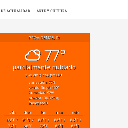
 DE ACTUALIDAD
ARTE Y CULTURA
PROVIDENCE, RI
77°
parcialmente nublado
5:45 am
7:56 pm EDT
sensación: 77
°f
viento: 3
mph
160
°
humedad: 92
%
presión: 30.07
"hg
índice uv: 0
sáb
dom
lun
mar
mié
90
°F
/
91
°F
/
88
°F
/
86
°F
/
84
°F
/
72
°F
68
°F
72
°F
68
°F
66
°F