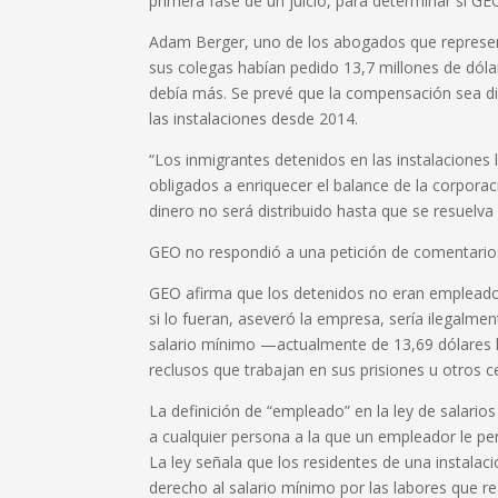
primera fase de un juicio, para determinar si GE
Adam Berger, uno de los abogados que represent
sus colegas habían pedido 13,7 millones de dólar
debía más. Se prevé que la compensación sea di
las instalaciones desde 2014.
“Los inmigrantes detenidos en las instalaciones 
obligados a enriquecer el balance de la corpora
dinero no será distribuido hasta que se resuelv
GEO no respondió a una petición de comentario
GEO afirma que los detenidos no eran empleados
si lo fueran, aseveró la empresa, sería ilegalme
salario mínimo —actualmente de 13,69 dólares l
reclusos que trabajan en sus prisiones u otros c
La definición de “empleado” en la ley de salari
a cualquier persona a la que un empleador le per
La ley señala que los residentes de una instalac
derecho al salario mínimo por las labores que re