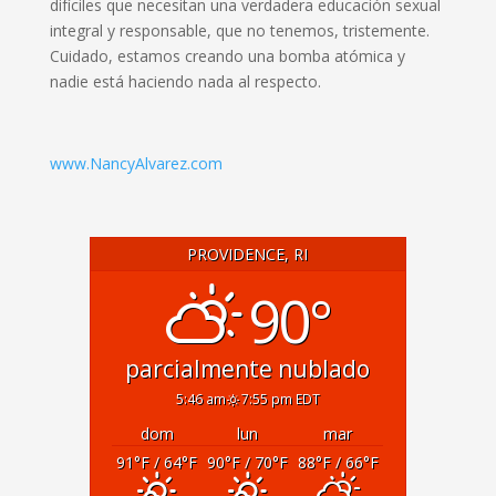
difíciles que necesitan una verdadera educación sexual
integral y responsable, que no tenemos, tristemente.
Cuidado, estamos creando una bomba atómica y
nadie está haciendo nada al respecto.
www.NancyAlvarez.com
PROVIDENCE, RI
90°
parcialmente nublado
5:46 am
7:55 pm EDT
dom
lun
mar
91
°F
/ 64
°F
90
°F
/ 70
°F
88
°F
/ 66
°F