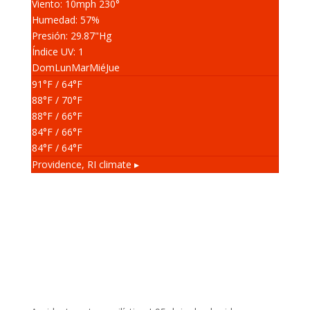
Viento: 10
mph
230
°
Humedad: 57
%
Presión: 29.87
"Hg
Índice UV: 1
Dom
Lun
Mar
Mié
Jue
91
°F
/ 64
°F
88
°F
/ 70
°F
88
°F
/ 66
°F
84
°F
/ 66
°F
84
°F
/ 64
°F
Providence, RI
climate ▸