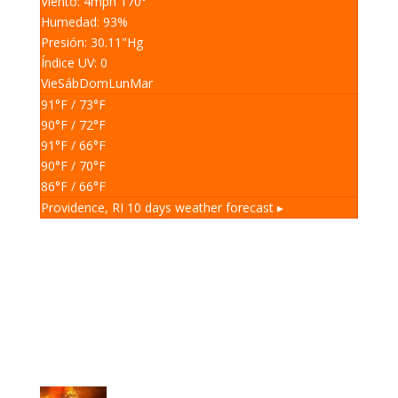
Viento: 4
mph
170
°
Humedad: 93
%
Presión: 30.11
"Hg
Índice UV: 0
Vie
Sáb
Dom
Lun
Mar
91
°F
/ 73
°F
90
°F
/ 72
°F
91
°F
/ 66
°F
90
°F
/ 70
°F
86
°F
/ 66
°F
Providence, RI
10 days weather forecast ▸