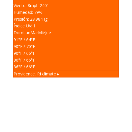
Viento: 8
mph
240
°
Humedad: 79
%
Presión: 29.98
"Hg
Índice UV: 1
Dom
Lun
Mar
Mié
Jue
91
°F
/ 64
°F
90
°F
/ 70
°F
90
°F
/ 66
°F
86
°F
/ 66
°F
86
°F
/ 66
°F
Providence, RI
climate ▸