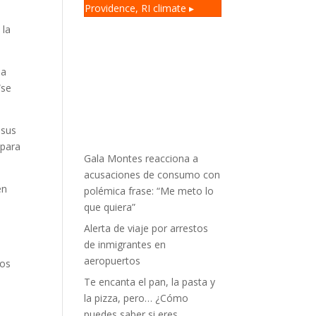
Providence, RI
climate ▸
a
 la
sa
“se
 sus
 para
Gala Montes reacciona a
acusaciones de consumo con
en
polémica frase: “Me meto lo
que quiera”
Alerta de viaje por arrestos
de inmigrantes en
aeropuertos
dos
Te encanta el pan, la pasta y
la pizza, pero… ¿Cómo
puedes saber si eres