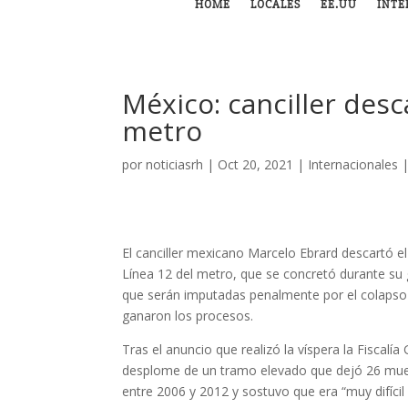
HOME
LOCALES
EE.UU
INTE
México: canciller des
metro
por
noticiasrh
|
Oct 20, 2021
|
Internacionales
El canciller mexicano Marcelo Ebrard descartó el
Línea 12 del metro, que se concretó durante su 
que serán imputadas penalmente por el colapso q
ganaron los procesos.
Tras el anuncio que realizó la víspera la Fiscal
desplome de un tramo elevado que dejó 26 muert
entre 2006 y 2012 y sostuvo que era “muy difícil