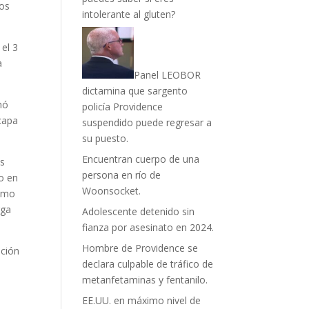
los
intolerante al gluten?
 el 3
a
Panel LEOBOR
dictamina que sargento
nó
policía Providence
capa
suspendido puede regresar a
su puesto.
Encuentran cuerpo de una
as
persona en río de
do en
Woonsocket.
como
rga
Adolescente detenido sin
fianza por asesinato en 2024.
Hombre de Providence se
pción
declara culpable de tráfico de
metanfetaminas y fentanilo.
EE.UU. en máximo nivel de