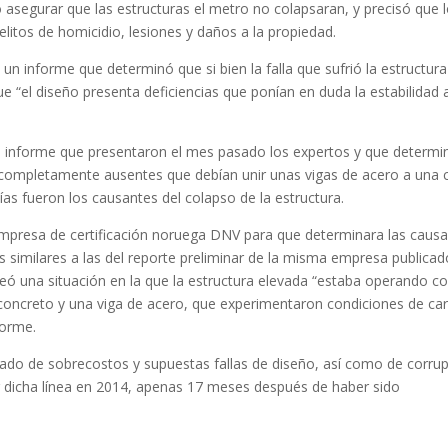
 asegurar que las estructuras el metro no colapsaran, y precisó que 
litos de homicidio, lesiones y daños a la propiedad.
un informe que determinó que si bien la falla que sufrió la estructura
e “el diseño presenta deficiencias que ponían en duda la estabilidad 
 el informe que presentaron el mes pasado los expertos y que determi
completamente ausentes que debían unir unas vigas de acero a una 
as fueron los causantes del colapso de la estructura.
empresa de certificación noruega DNV para que determinara las caus
nes similares a las del reporte preliminar de la misma empresa publica
creó una situación en la que la estructura elevada “estaba operando 
 concreto y una viga de acero, que experimentaron condiciones de ca
forme.
gado de sobrecostos y supuestas fallas de diseño, así como de corru
rar dicha línea en 2014, apenas 17 meses después de haber sido