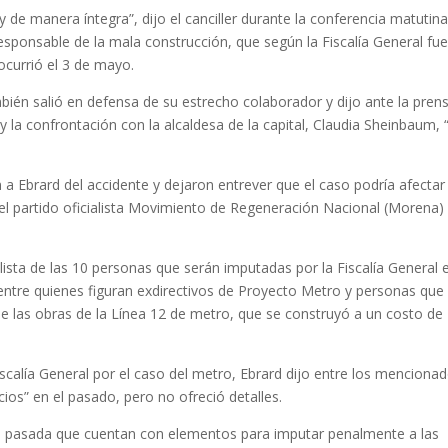
y de manera íntegra”, dijo el canciller durante la conferencia matutin
responsable de la mala construcción, que según la Fiscalía General fue
ocurrió el 3 de mayo.
ién salió en defensa de su estrecho colaborador y dijo ante la pren
y la confrontación con la alcaldesa de la capital, Claudia Sheinbaum, 
 a Ebrard del accidente y dejaron entrever que el caso podría afectar
el partido oficialista Movimiento de Regeneración Nacional (Morena)
lista de las 10 personas que serán imputadas por la Fiscalía General 
entre quienes figuran exdirectivos de Proyecto Metro y personas que
de las obras de la Línea 12 de metro, que se construyó a un costo de
Fiscalía General por el caso del metro, Ebrard dijo entre los menciona
ios” en el pasado, pero no ofreció detalles.
na pasada que cuentan con elementos para imputar penalmente a las