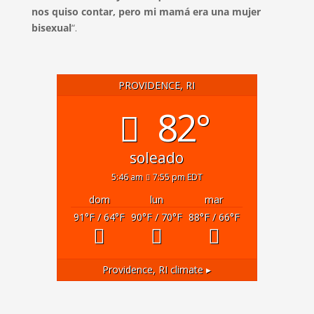
nos quiso contar, pero mi mamá era una mujer
bisexual
“.
PROVIDENCE, RI
82°
soleado
5:46 am
7:55 pm EDT
dom
lun
mar
91
°F
/ 64
°F
90
°F
/ 70
°F
88
°F
/ 66
°F
Providence, RI
climate ▸