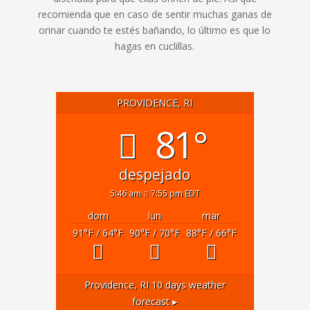
recomienda que en caso de sentir muchas ganas de
orinar cuando te estés bañando, lo último es que lo
hagas en cuclillas.
PROVIDENCE, RI
81°
despejado
5:46 am
7:55 pm EDT
dom
lun
mar
91
°F
/ 64
°F
90
°F
/ 70
°F
88
°F
/ 66
°F
Providence, RI
10 days weather
forecast ▸