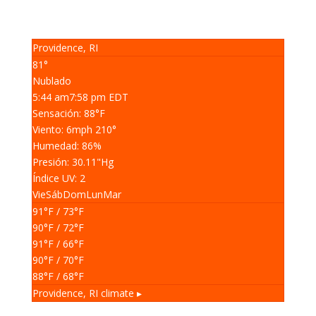
Providence, RI
81°
Nublado
5:44 am
7:58 pm EDT
Sensación: 88
°F
Viento: 6
mph
210
°
Humedad: 86
%
Presión: 30.11
"Hg
Índice UV: 2
Vie
Sáb
Dom
Lun
Mar
91
°F
/ 73
°F
90
°F
/ 72
°F
91
°F
/ 66
°F
90
°F
/ 70
°F
88
°F
/ 68
°F
Providence, RI
climate ▸