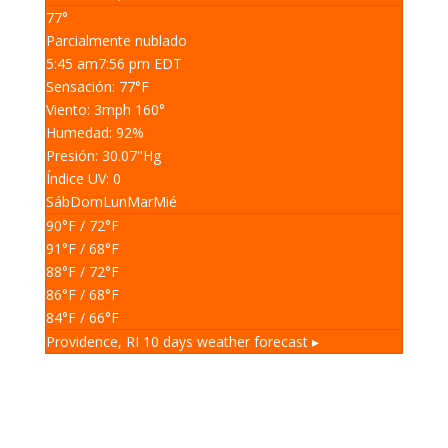
77°
Parcialmente nublado
5:45 am
7:56 pm EDT
Sensación: 77
°F
Viento: 3
mph
160
°
Humedad: 92
%
Presión: 30.07
"Hg
Índice UV: 0
Sáb
Dom
Lun
Mar
Mié
90
°F
/ 72
°F
91
°F
/ 68
°F
88
°F
/ 72
°F
86
°F
/ 68
°F
84
°F
/ 66
°F
Providence, RI
10 days weather forecast ▸