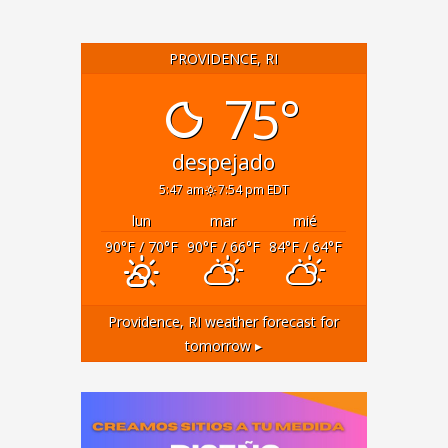
PROVIDENCE, RI
75°
despejado
5:47 am
7:54 pm EDT
lun
mar
mié
90
°F
/ 70
°F
90
°F
/ 66
°F
84
°F
/ 64
°F
Providence, RI
weather forecast for
tomorrow ▸