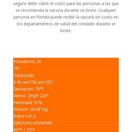
seguro debe cubrir el costo para las personas a las que
se recomienda la vacuna durante un brote. Cualquier
persona en Florida puede recibir la vacuna sin costo en
los departamentos de salud del condado durante el
brote.
Providence, RI
75°
Despejado
5:45 am
7:56 pm EDT
Sensación: 75
°F
Viento: 2
mph
220
°
Humedad: 91
%
Presión: 30.08
"Hg
Índice UV: 0
Sáb
Dom
Lun
Mar
Mié
90
°F
/ 72
°F