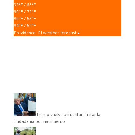
93
°F
/ 66
°F
90
°F
/ 72
°F
86
°F
/ 68
°F
84
°F
/ 66
°F
Providence, RI
weather forecast ▸
Trump vuelve a intentar limitar la
ciudadanía por nacimiento