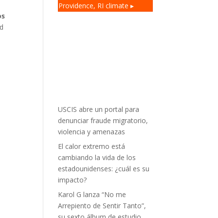
Providence, RI
climate ▸
os
ad
USCIS abre un portal para
denunciar fraude migratorio,
violencia y amenazas
El calor extremo está
cambiando la vida de los
estadounidenses: ¿cuál es su
impacto?
Karol G lanza “No me
Arrepiento de Sentir Tanto”,
su sexto álbum de estudio