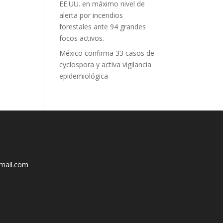
EE.UU. en máximo nivel de
alerta por incendios
forestales ante 94 grandes
focos activos.
México confirma 33 casos de
cyclospora y activa vigilancia
epidemiológica
mail.com