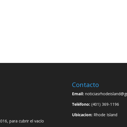
Contacto
Email:
noticiasrhodeisland@g
Teléfono:
(401) 369-1196
Ubicacion:
Rhode Island
016, para cubrir el vacío