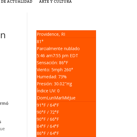
 DE ACTUALIDAD
ARTE Y CULTURA
an
Providence, RI
81°
Parcialmente nublado
5:46 am
7:55 pm EDT
Sensación: 86
°F
Viento: 5
mph
260
°
Humedad: 73
%
Presión: 30.02
"Hg
Índice UV: 0
Dom
Lun
Mar
Mié
Jue
ormó
91
°F
/ 64
°F
90
°F
/ 72
°F
90
°F
/ 66
°F
s
84
°F
/ 64
°F
que
86
°F
/ 64
°F