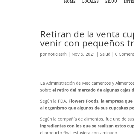
HOME
LOCALES
EE.UU
INTE
Retiran de la venta c
venir con pequeños t
por
noticiasrh
|
Nov 5, 2021
|
Salud
|
0 Coment
La Administración de Medicamentos y Alimentos 
sobre
el retiro del mercado de algunas cajas
Según la FDA,
Flowers Foods, la empresa que 
al organismo que algunos de sus cupcakes po
Según la compañía de alimentos, fue uno de su
ingredientes con los que se realizan estos 
el producto final estuviera contaminado.