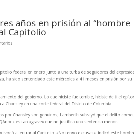
res años en prisión al “hombre
al Capitolio
tarios
pitolio federal en enero junto a una turba de seguidores del expresid
, ha sido sentenciado este miércoles a 41 meses en prisión por su
namiento del gobierno. Lo que hiciste fue terrible, hiciste de ti el epít
h a Chansley en una corte federal del Distrito de Columbia.
os por Chansley son genuinos, Lamberth subrayó que el delito comet
Anon» es tan «grave» que no justifica una sentencia menor.
equivocó al entrar al Capitolio. «No tengo excusas», indicó este hombr