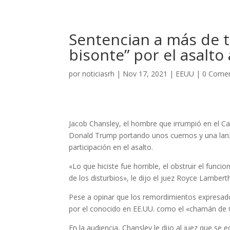
Sentencian a más de t
bisonte” por el asalto 
por
noticiasrh
|
Nov 17, 2021
|
EEUU
|
0 Comen
Jacob Chansley, el hombre que irrumpió en el Ca
Donald Trump portando unos cuernos y una lanza
participación en el asalto.
«Lo que hiciste fue horrible, el obstruir el funcio
de los disturbios», le dijo el juez Royce Lambert
Pese a opinar que los remordimientos expresad
por el conocido en EE.UU. como el «chamán de Q
En la audiencia, Chansley le dijo al juez que se 