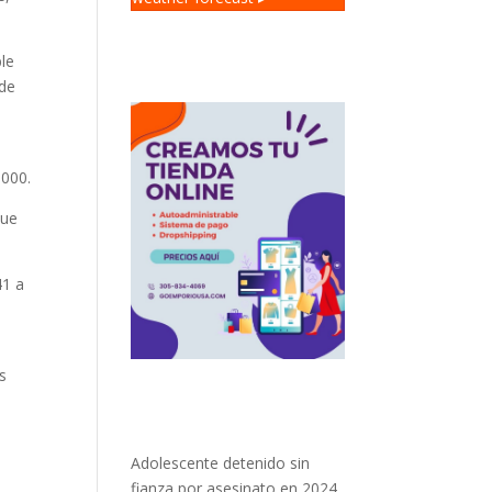
le
 de
,000.
que
41 a
s
Adolescente detenido sin
fianza por asesinato en 2024.