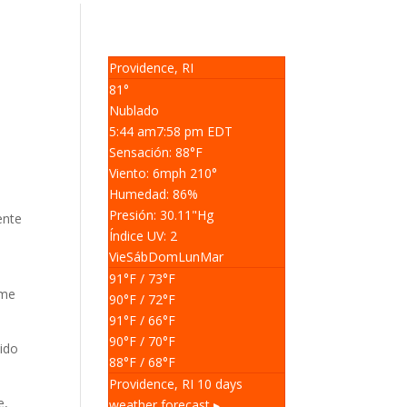
Providence, RI
81°
Nublado
5:44 am
7:58 pm EDT
Sensación: 88
°F
Viento: 6
mph
210
°
Humedad: 86
%
Presión: 30.11
"Hg
ente
Índice UV: 2
Vie
Sáb
Dom
Lun
Mar
91
°F
/ 73
°F
ome
90
°F
/ 72
°F
91
°F
/ 66
°F
90
°F
/ 70
°F
ido
88
°F
/ 68
°F
Providence, RI
10 days
e,
weather forecast ▸