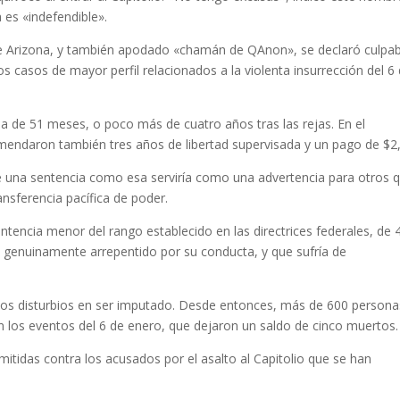
es «indefendible».
de Arizona, y también apodado «chamán de QAnon», se declaró culpab
os casos de mayor perfil relacionados a la violenta insurrección del 6
a de 51 meses, o poco más de cuatro años tras las rejas. En el
ndaron también tres años de libertad supervisada y un pago de $2
ue una sentencia como esa serviría como una advertencia para otros 
ransferencia pacífica de poder.
tencia menor del rango establecido en las directrices federales, de 
 genuinamente arrepentido por su conducta, y que sufría de
entos disturbios en ser imputado. Desde entonces, más de 600 persona
 los eventos del 6 de enero, que dejaron un saldo de cinco muertos.
itidas contra los acusados por el asalto al Capitolio que se han