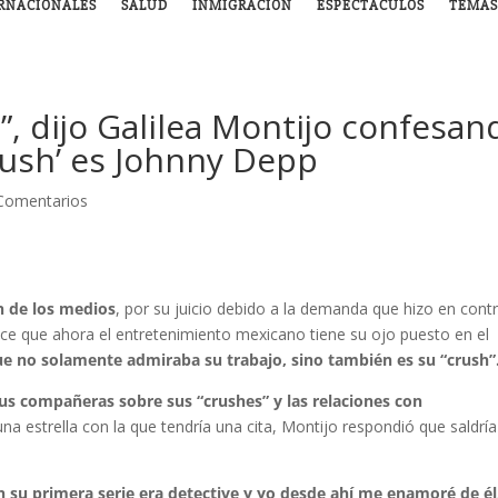
RNACIONALES
SALUD
INMIGRACIÓN
ESPECTÁCULOS
TEMAS
”, dijo Galilea Montijo confesan
rush’ es Johnny Depp
Comentarios
n de los medios
, por su juicio debido a la demanda que hizo en cont
e que ahora el entretenimiento mexicano tiene su ojo puesto en el
ue no solamente admiraba su trabajo, sino también es su “crush”
us compañeras sobre sus “crushes” y las relaciones con
na estrella con la que tendría una cita, Montijo respondió que saldrí
en su primera serie era detective y yo desde ahí me enamoré de é