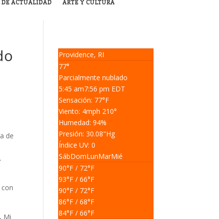
 DE ACTUALIDAD
ARTE Y CULTURA
do
Providence, RI
77°
Parcialmente nublado
5:45 am
7:56 pm EDT
Sensación: 77
°F
Viento: 4
mph
210
°
Humedad: 94
%
Presión: 30.08
"Hg
ra de
Índice UV: 0
Sáb
Dom
Lun
Mar
Mié
.
90
°F
/ 72
°F
93
°F
/ 66
°F
a con
90
°F
/ 72
°F
86
°F
/ 68
°F
84
°F
/ 66
°F
l.
Mi