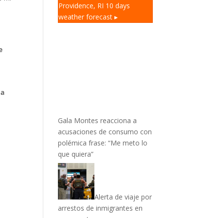
Providence, RI
10 days
weather forecast ▸
e
 a
.
Gala Montes reacciona a
acusaciones de consumo con
polémica frase: “Me meto lo
que quiera”
Alerta de viaje por
arrestos de inmigrantes en