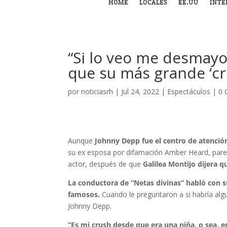
HOME
LOCALES
EE.UU
INTE
“Si lo veo me desmayo
que su más grande ‘c
por
noticiasrh
|
Jul 24, 2022
|
Espectáculos
|
0 
Aunque
Johnny Depp fue el centro de atenció
su ex esposa por difamación Amber Heard, parec
actor, después de que
Galilea Montijo dijera q
La conductora de “Netas divinas” habló con s
famosos.
Cuando le preguntaron a si habría algu
Johnny Depp.
“Es mi crush desde que era una niña, o sea, 