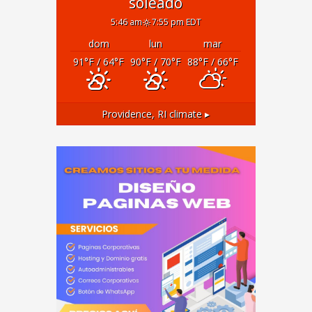
soleado
5:46 am
7:55 pm EDT
dom
lun
mar
91
°F
/ 64
°F
90
°F
/ 70
°F
88
°F
/ 66
°F
Providence, RI
climate ▸