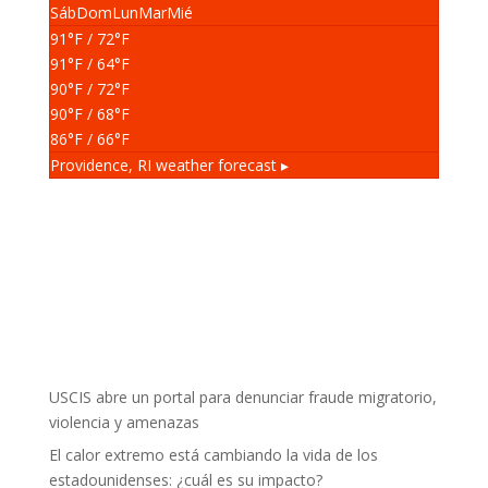
Sáb
Dom
Lun
Mar
Mié
91
°F
/ 72
°F
91
°F
/ 64
°F
90
°F
/ 72
°F
90
°F
/ 68
°F
86
°F
/ 66
°F
Providence, RI
weather forecast ▸
USCIS abre un portal para denunciar fraude migratorio,
violencia y amenazas
El calor extremo está cambiando la vida de los
estadounidenses: ¿cuál es su impacto?