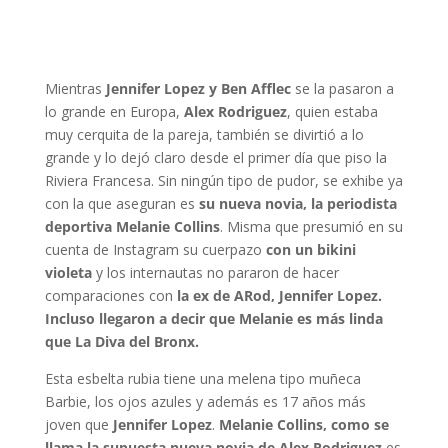
Mientras
Jennifer Lopez y Ben Afflec
se la pasaron a
lo grande en Europa,
Alex Rodriguez
, quien estaba
muy cerquita de la pareja, también se divirtió a lo
grande y lo dejó claro desde el primer día que piso la
Riviera Francesa. Sin ningún tipo de pudor, se exhibe ya
con la que aseguran es
su nueva novia, la periodista
deportiva Melanie Collins
. Misma que presumió en su
cuenta de Instagram su cuerpazo
con un bikini
violeta
y los internautas no pararon de hacer
comparaciones con
la ex de ARod, Jennifer Lopez.
Incluso llegaron a decir que Melanie es más linda
que La Diva del Bronx.
Esta esbelta rubia tiene una melena tipo muñeca
Barbie, los ojos azules y además es 17 años más
joven que
Jennifer Lopez
.
Melanie Collins, como se
llama la supuesta nueva novia de Alex Rodriguez
es