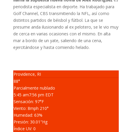
periodista especialista en deporte. Ha trabajado para
Golf Channel, CBS transmitiendo la NFL, así como
distintos partidos de béisbol y fútbol. La que se
presume anda ilusionando al ex pelotero, se le vio muy
de cerca en varias ocasiones con el mismo. En alta
mar a bordo de un yate, saliendo de una cena,
ejercitándose y hasta comiendo helado.
Providence, RI
88°
Parcialmente nublado
5:45 am
7:56 pm EDT
Sensación: 97
°F
Viento: 8
mph
210
°
Humedad: 63
%
Presión: 30.01
"Hg
Índice UV: 0