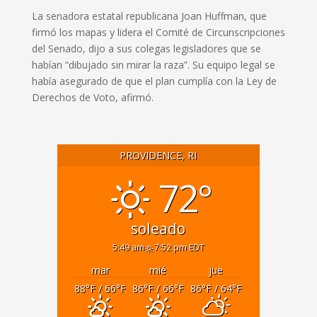
La senadora estatal republicana Joan Huffman, que
firmó los mapas y lidera el Comité de Circunscripciones
del Senado, dijo a sus colegas legisladores que se
habían “dibujado sin mirar la raza”. Su equipo legal se
había asegurado de que el plan cumplía con la Ley de
Derechos de Voto, afirmó.
PROVIDENCE, RI
72°
soleado
5:49 am
7:52 pm EDT
mar
mié
jue
88
°F
/ 66
°F
86
°F
/ 66
°F
86
°F
/ 64
°F