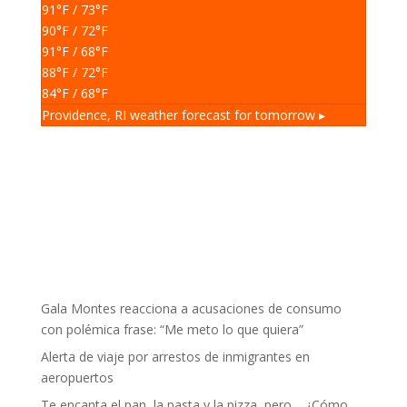
91
°F
/ 73
°F
90
°F
/ 72
°F
91
°F
/ 68
°F
88
°F
/ 72
°F
84
°F
/ 68
°F
Providence, RI
weather forecast for tomorrow ▸
Gala Montes reacciona a acusaciones de consumo
con polémica frase: “Me meto lo que quiera”
Alerta de viaje por arrestos de inmigrantes en
aeropuertos
Te encanta el pan, la pasta y la pizza, pero… ¿Cómo