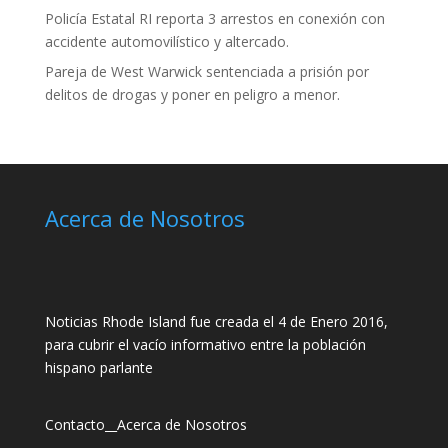
Policía Estatal RI reporta 3 arrestos en conexión con
accidente automovilístico y altercado.
Pareja de West Warwick sentenciada a prisión por
delitos de drogas y poner en peligro a menor.
Acerca de Nosotros
Noticias Rhode Island fue creada el 4 de Enero 2016,
para cubrir el vacío informativo entre la población
hispano parlante
Contacto
__
Acerca de Nosotros