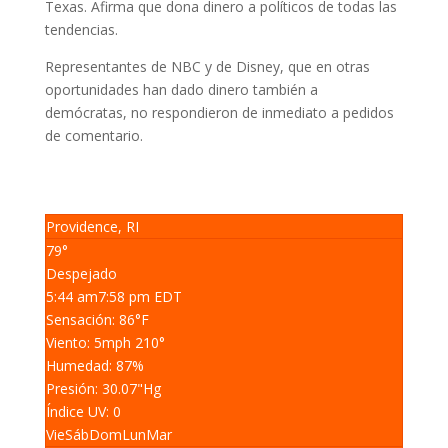
Texas. Afirma que dona dinero a políticos de todas las
tendencias.
Representantes de NBC y de Disney, que en otras
oportunidades han dado dinero también a
demócratas, no respondieron de inmediato a pedidos
de comentario.
Providence, RI
79°
Despejado
5:44 am
7:58 pm EDT
Sensación: 86
°F
Viento: 5
mph
210
°
Humedad: 87
%
Presión: 30.07
"Hg
Índice UV: 0
Vie
Sáb
Dom
Lun
Mar