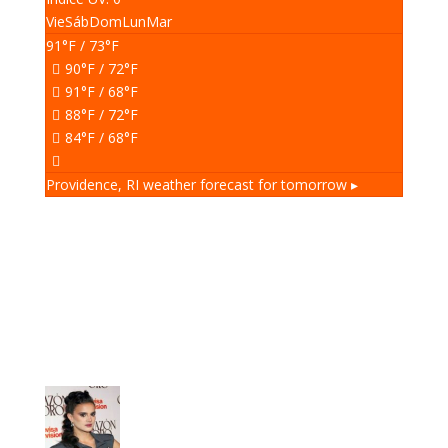
Vie
Sáb
Dom
Lun
Mar
91
°F
/ 73
°F
90
°F
/ 72
°F
91
°F
/ 68
°F
88
°F
/ 72
°F
84
°F
/ 68
°F
Providence, RI
weather forecast for tomorrow ▸