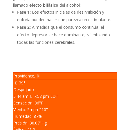
llamado
efecto bifásico
del alcohol:
Fase 1:
Los efectos iniciales de desinhibición y
euforia pueden hacer que parezca un estimulante.
Fase 2:
A medida que el consumo continúa, el
efecto depresor se hace dominante, ralentizando
todas las funciones cerebrales.
Providence, RI
79°
Despejado
5:44 am
7:58 pm EDT
Sensación: 86
°F
Viento: 5
mph
210
°
Humedad: 87
%
Presión: 30.07
"Hg
Índice UV: 0