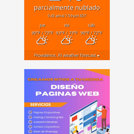
parcialmente nublado
5:43 am
7:59 pm EDT
jue
vie
sáb
90
°F
/ 73
°F
93
°F
/ 73
°F
90
°F
/ 72
°F
Providence, RI
weather forecast ▸