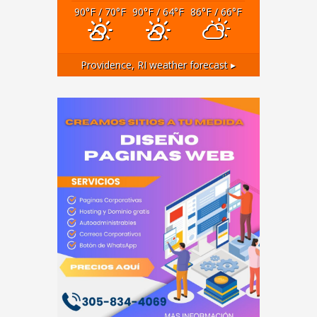
90
°F
/ 70
°F
90
°F
/ 64
°F
86
°F
/ 66
°F
Providence, RI
weather forecast ▸