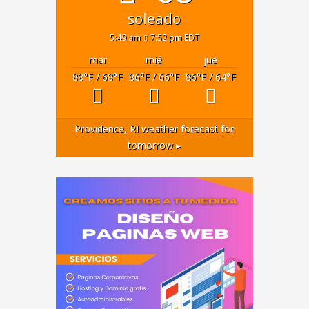
soleado
5:49 am
7:52 pm EDT
mar
mié
jue
88
°F
/ 68
°F
86
°F
/ 66
°F
86
°F
/ 64
°F
Providence, RI
weather forecast for
tomorrow ▸